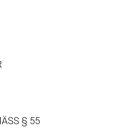
R
S § 55 A