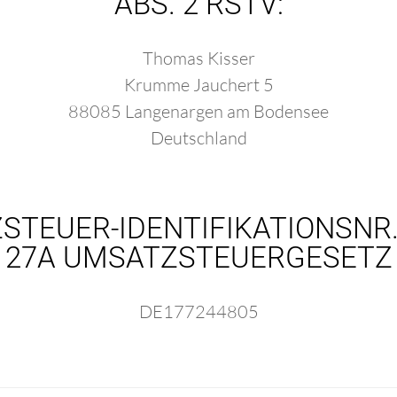
BS. 2 RSTV:
Thomas Kisser
Krumme Jauchert 5
88085 Langenargen am Bodensee
Deutschland
STEUER-IDENTIFIKATIONSNR.
27A UMSATZSTEUERGESETZ
DE177244805