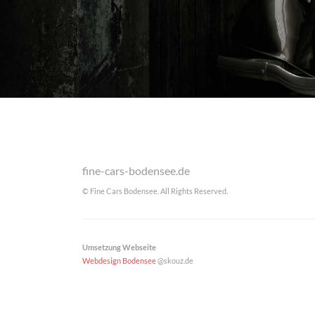
fine-cars-bodensee.de
© Fine Cars Bodensee. All Rights Reserved.
Umsetzung Webseite
Webdesign Bodensee
@skouz.de